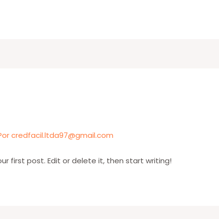
Por
credfacil.ltda97@gmail.com
first post. Edit or delete it, then start writing!