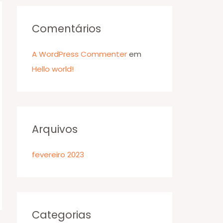
p
o
Comentários
r
A WordPress Commenter
em
:
Hello world!
Arquivos
fevereiro 2023
Categorias