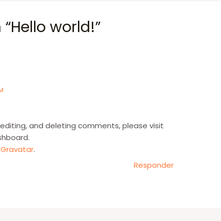
“Hello world!”
PM
editing, and deleting comments, please visit
shboard.
m
Gravatar
.
Responder